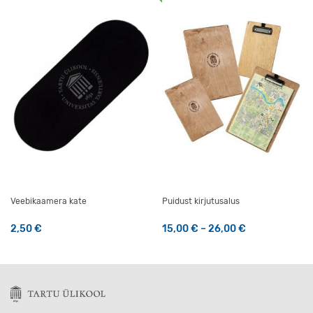
Veebikaamera kate
Puidust kirjutusalus
Hinnavahemik:
2,50
€
15,00
€
–
26,00
€
Sellel tootel on mitu varianti