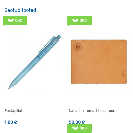
Seotud tooted
ÖKO
ÖKO
Pastapliiats
Nahast hiirematt helepruun
1,00
€
50,00
€
ÖKO