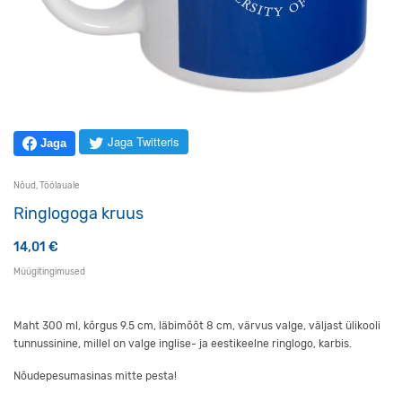
Jaga Twitteris
Jaga
Nõud
,
Töölauale
Ringlogoga kruus
14,01
€
Müügitingimused
Maht 300 ml, kõrgus 9.5 cm, läbimõõt 8 cm, värvus valge, väljast ülikooli
tunnussinine, millel on valge inglise- ja eestikeelne ringlogo, karbis.
Nõudepesumasinas mitte pesta!