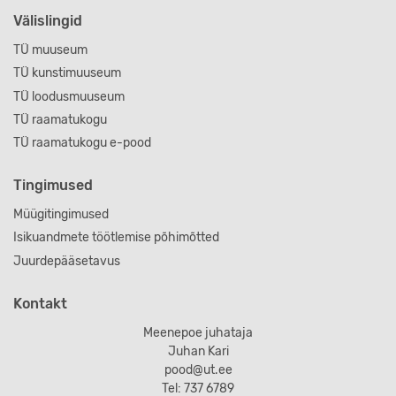
Välislingid
TÜ muuseum
TÜ kunstimuuseum
TÜ loodusmuuseum
TÜ raamatukogu
TÜ raamatukogu e-pood
Tingimused
Müügitingimused
Isikuandmete töötlemise põhimõtted
Juurdepääsetavus
Kontakt
Meenepoe juhataja
Juhan Kari
pood@ut.ee
Tel: 737 6789