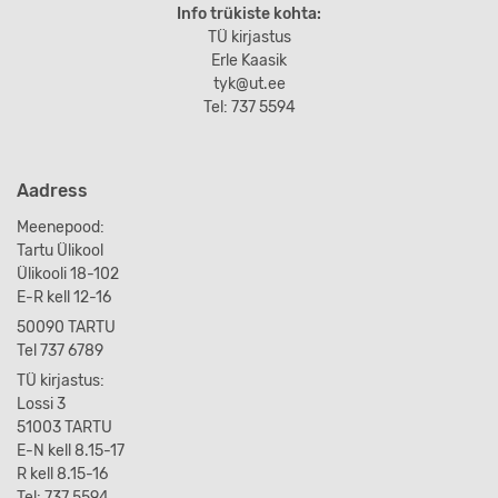
Info trükiste kohta:
TÜ kirjastus
Erle Kaasik
tyk@ut.ee
Tel: 737 5594
Aadress
Meenepood:
Tartu Ülikool
Ülikooli 18-102
E-R kell 12-16
50090 TARTU
Tel 737 6789
TÜ kirjastus:
Lossi 3
51003 TARTU
E-N kell 8.15-17
R kell 8.15-16
Tel: 737 5594