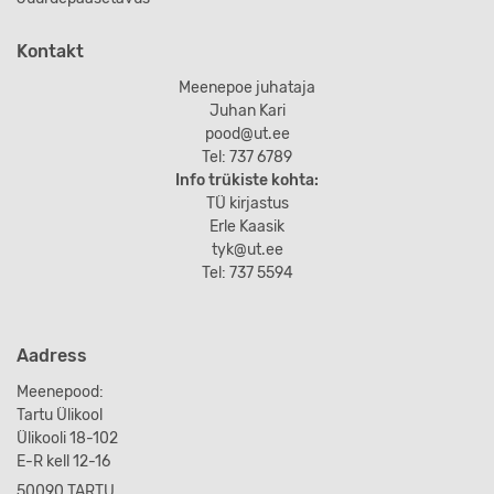
Kontakt
Meenepoe juhataja
Juhan Kari
pood@ut.ee
Tel: 737 6789
Info trükiste kohta:
TÜ kirjastus
Erle Kaasik
tyk@ut.ee
Tel: 737 5594
Aadress
Meenepood:
Tartu Ülikool
Ülikooli 18-102
E-R kell 12-16
50090 TARTU