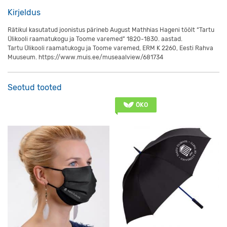
Kirjeldus
Rätikul kasutatud joonistus pärineb August Mathhias Hageni töölt “Tartu
Ülikooli raamatukogu ja Toome varemed” 1820-1830. aastad.
Tartu Ülikooli raamatukogu ja Toome varemed, ERM K 2260, Eesti Rahva
Muuseum. https://www.muis.ee/museaalview/681734
Seotud tooted
ÖKO