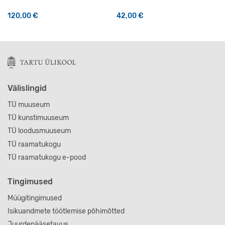
120,00
€
42,00
€
Sellel tootel on mitu varianti
Välislingid
TÜ muuseum
TÜ kunstimuuseum
TÜ loodusmuuseum
TÜ raamatukogu
TÜ raamatukogu e-pood
Tingimused
Müügitingimused
Isikuandmete töötlemise põhimõtted
Juurdepääsetavus