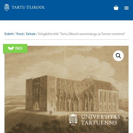
Esileht
/
Pood
/
Kehale
/ Köögikäterätik “Tartu Ülikooli raamatukogu ja Toome varemed”
ÖKO