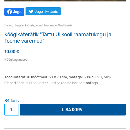
Jaga Twitteris
Jaga
Disain
,
Hingele
,
Kehale
,
Nõud
,
Töölauale
,
Vilistlasele
Köögikäterätik “Tartu Ülikooli raamatukogu ja
Toome varemed”
10,00
€
Müügitingimused
Köögikäterätiku mõõtmed 50 × 70 cm, materjal 50% puuvill, 50%
ümbertöödeldud polüester. Ladinakeelne horisontaallogo.
84 laos
Köögikäterätik "Tartu Ülikooli raamatukogu ja Toome vare
LISA KORVI