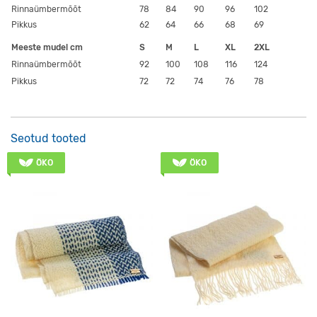
Rinnaümbermõõt
78
84
90
96
102
Pikkus
62
64
66
68
69
Meeste mudel cm
S
M
L
XL
2XL
Rinnaümbermõõt
92
100
108
116
124
Pikkus
72
72
74
76
78
Seotud tooted
ÖKO
ÖKO