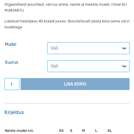
Orgaanilisest puuvillast, värvus sinine, naiste ja meeste mudel, rinnal kiri
#UNITARTU.
Lubatud masinpesu 40 kraadi juures. Soovitatavalt pesta koos sama värvi
toodetega
Mudel
Suurus
T-särk #UNITARTU, sinine kogus
LISA KORVI
Kirjeldus
Naiste mudel cm
XS
S
M
L
XL