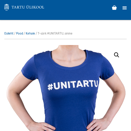
Esileht
/
Pood
/
Kehale
/ T-särk #UNITARTU, sinine