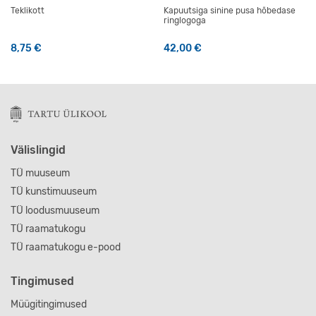
Teklikott
Kapuutsiga sinine pusa hõbedase
ringlogoga
8,75
€
42,00
€
Sellel tootel on mitu varianti
Välislingid
TÜ muuseum
TÜ kunstimuuseum
TÜ loodusmuuseum
TÜ raamatukogu
TÜ raamatukogu e-pood
Tingimused
Müügitingimused