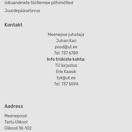
Isikuandmete töötlemise põhimõtted
Juurdepääsetavus
Kontakt
Meenepoe juhataja
Juhan Kari
pood@ut.ee
Tel: 737 6789
Info trükiste kohta:
TÜ kirjastus
Erle Kaasik
tyk@ut.ee
Tel: 737 5594
Aadress
Meenepood:
Tartu Ülikool
Ülikooli 18-102