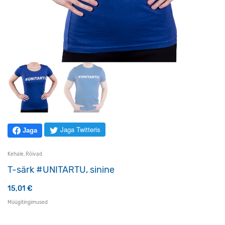
Jaga Twitteris
Jaga
Kehale
,
Rõivad
T-särk #UNITARTU, sinine
15,01
€
Müügitingimused