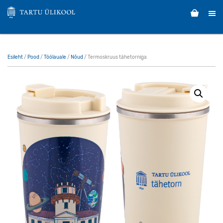
Esileht
/
Pood
/
Töölauale
/
Nõud
/ Termoskruus tähetorniga