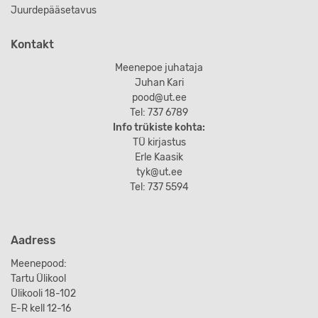
Juurdepääsetavus
Kontakt
Meenepoe juhataja
Juhan Kari
pood@ut.ee
Tel: 737 6789
Info trükiste kohta:
TÜ kirjastus
Erle Kaasik
tyk@ut.ee
Tel: 737 5594
Aadress
Meenepood:
Tartu Ülikool
Ülikooli 18-102
E-R kell 12-16