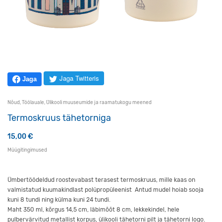
Jaga Twitteris
Jaga
Nõud
,
Töölauale
,
Ülikooli muuseumide ja raamatukogu meened
Termoskruus tähetorniga
15,00
€
Müügitingimused
Ümbertöödeldud roostevabast terasest termoskruus, mille kaas on
valmistatud kuumakindlast polüpropüleenist Antud mudel hoiab sooja
kuni 8 tundi ning külma kuni 24 tundi.
Maht 350 ml, kõrgus 14,5 cm, läbimõõt 8 cm, lekkekindel, hele
pulbervärvitud metallist korpus, ülikooli tähetorni pilt ja tähetorni logo.