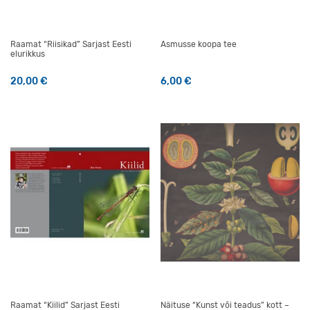
Raamat “Riisikad” Sarjast Eesti
Asmusse koopa tee
elurikkus
20,00
€
6,00
€
Raamat “Kiilid” Sarjast Eesti
Näituse “Kunst või teadus” kott –