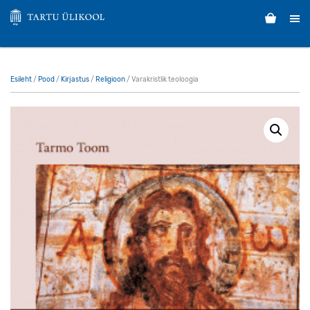
Esileht
/
Pood
/
Kirjastus
/
Religioon
/ Varakristlik teoloogia