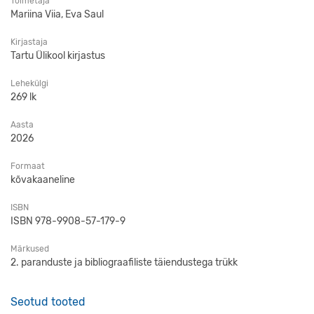
Toimetaja
Mariina Viia, Eva Saul
Kirjastaja
Tartu Ülikool kirjastus
Lehekülgi
269 lk
Aasta
2026
Formaat
kõvakaaneline
ISBN
ISBN 978-9908-57-179-9
Märkused
2. paranduste ja bibliograafiliste täiendustega trükk
Seotud tooted