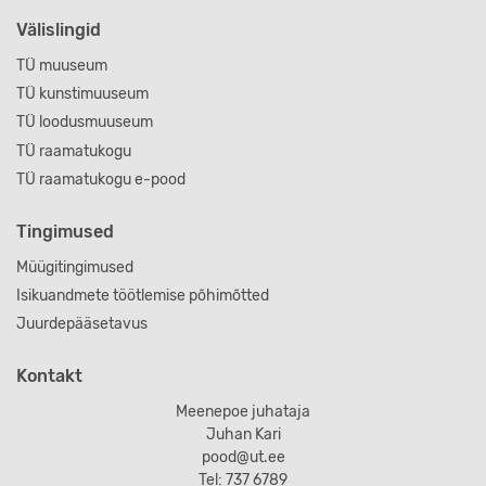
Välislingid
TÜ muuseum
TÜ kunstimuuseum
TÜ loodusmuuseum
TÜ raamatukogu
TÜ raamatukogu e-pood
Tingimused
Müügitingimused
Isikuandmete töötlemise põhimõtted
Juurdepääsetavus
Kontakt
Meenepoe juhataja
Juhan Kari
pood@ut.ee
Tel: 737 6789