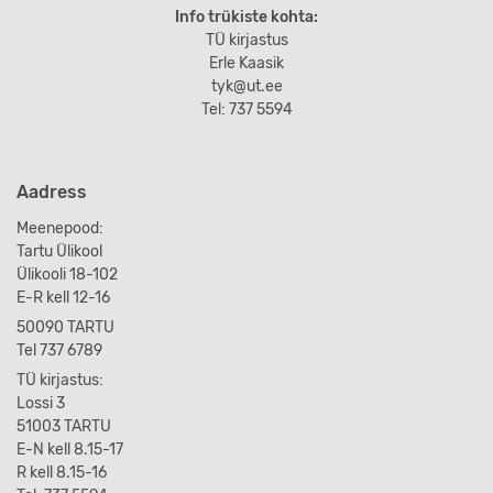
Info trükiste kohta:
TÜ kirjastus
Erle Kaasik
tyk@ut.ee
Tel: 737 5594
Aadress
Meenepood:
Tartu Ülikool
Ülikooli 18-102
E-R kell 12-16
50090 TARTU
Tel 737 6789
TÜ kirjastus:
Lossi 3
51003 TARTU
E-N kell 8.15-17
R kell 8.15-16