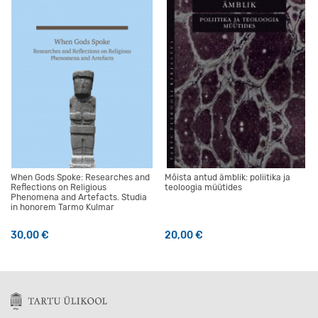
When Gods Spoke: Researches and
Mõista antud ämblik: poliitika ja
Reflections on Religious
teoloogia müütides
Phenomena and Artefacts. Studia
in honorem Tarmo Kulmar
30,00
€
20,00
€