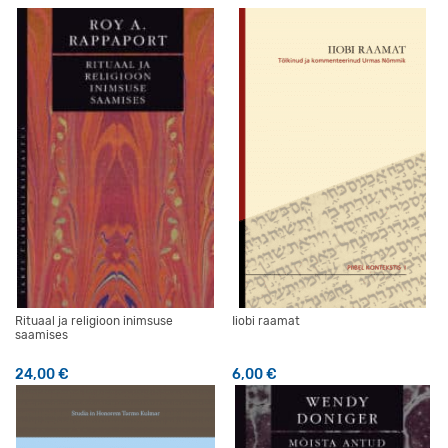
Rituaal ja religioon inimsuse
Iiobi raamat
saamises
24,00
€
6,00
€