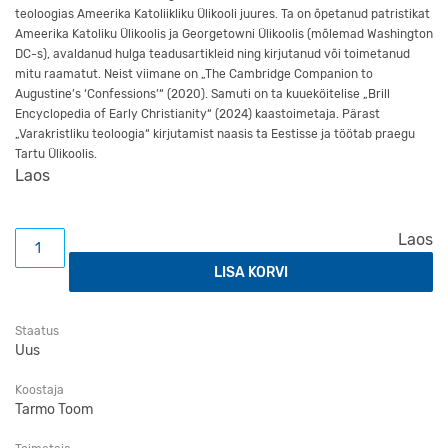
teoloogias Ameerika Katoliikliku Ülikooli juures. Ta on õpetanud patristikat
Ameerika Katoliku Ülikoolis ja Georgetowni Ülikoolis (mõlemad Washington
DC-s), avaldanud hulga teadusartikleid ning kirjutanud või toimetanud
mitu raamatut. Neist viimane on „The Cambridge Companion to
Augustine’s ‘Confessions’“ (2020). Samuti on ta kuueköitelise „Brill
Encyclopedia of Early Christianity“ (2024) kaastoimetaja. Pärast
„Varakristliku teoloogia“ kirjutamist naasis ta Eestisse ja töötab praegu
Tartu Ülikoolis.
Laos
Varakristlik teoloogia kogus
Laos
LISA KORVI
Staatus
Uus
Koostaja
Tarmo Toom