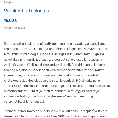
Religioon
Varakristlik teoloogia
15,00
€
Müügitingimused
See raamat on esimene põhjalik eestikeelne ülevaade varakristlikust
teoloogiast ehk patristikast ja on mõeldud kõigile, kes soovivad saada
aimu kristliku teoloogia sünnist ja esialgsest kujunemisest. Lugejale
pakutakse pilti varakristlikust teoloogiast selle algses kirjususes ja
vastukäivuses. Käsitlus ei keskendu mitte niivõrd kirikuloole, kuivõrd
teoloogia ajaloole. Tähelepanu keskmes on õpetuslike veendumuste
kujunemine, põhiraskus on seega aruteludel Kolmainu Jumalast,
kristoloogiast, eklesioloogiast ja soterioloogiast. Mõistmaks paremini
kristlikke põhiõpetusi ja nende tekkelugu, on lisatud peatükid õpetuslikest
autoriteetidest (Piiblist ja Piibli tõlgendamisest,
regula fidei
’st ja
kirikukogudest), „ortodoksia“ ja „hereesia“ eristamisest ning
varakristlikust kirjandusest.
Teoloog Tarmo Toom on sündinud 1961. a Tallinnas. Ta õppis Šveitsis ja
Ameerika Ühendriikides ning kaitses 2001. a doktorikraadi ajaloolises