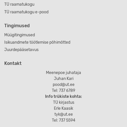
TÜ raamatukogu
TÜ raamatukogu e-pood
Tingimused
Müügitingimused
Isikuandmete töötlemise põhimõtted
Juurdepääsetavus
Kontakt
Meenepoe juhataja
Juhan Kari
pood@ut.ee
Tel: 737 6789
Info trükiste kohta:
TÜ kirjastus
Erle Kaasik
tyk@ut.ee
Tel: 737 5594