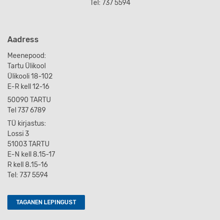
Tel: 737 5594
Aadress
Meenepood:
Tartu Ülikool
Ülikooli 18-102
E-R kell 12-16
50090 TARTU
Tel 737 6789
TÜ kirjastus:
Lossi 3
51003 TARTU
E-N kell 8.15-17
R kell 8.15-16
Tel: 737 5594
TAGANEN LEPINGUST