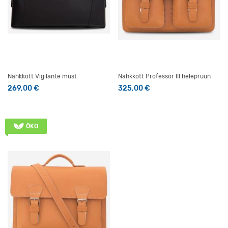
Nahkkott Vigilante must
Nahkkott Professor III helepruun
269,00
€
325,00
€
Sellel tootel on mitu varianti. Valikuid saab teha tootelehel
Sellel tootel on mitu varianti
ÖKO