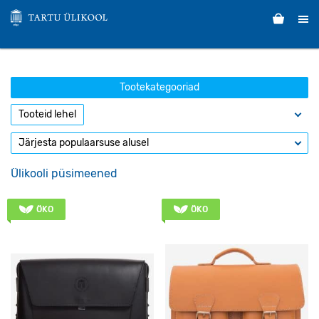
Tootekategooriad
Ülikooli püsimeened
ÖKO
ÖKO