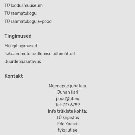
TÜ loodusmuuseum
TÜ raamatukogu
TÜ raamatukogu e-pood
Tingimused
Müügitingimused
Isikuandmete töötlemise põhimõtted
Juurdepääsetavus
Kontakt
Meenepoe juhataja
Juhan Kari
pood@ut.ee
Tel: 737 6789
Info trükiste kohta:
TÜ kirjastus
Erle Kaasik
tyk@ut.ee