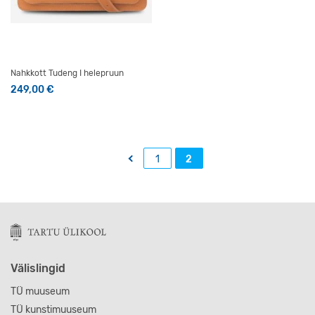
Nahkkott Tudeng I helepruun
249,00
€
Sellel tootel on mitu varianti. Valikuid saab teha tootelehel
←
1
2
Välislingid
TÜ muuseum
TÜ kunstimuuseum