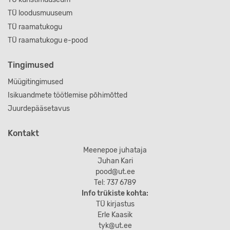
TÜ loodusmuuseum
TÜ raamatukogu
TÜ raamatukogu e-pood
Tingimused
Müügitingimused
Isikuandmete töötlemise põhimõtted
Juurdepääsetavus
Kontakt
Meenepoe juhataja
Juhan Kari
pood@ut.ee
Tel: 737 6789
Info trükiste kohta:
TÜ kirjastus
Erle Kaasik
tyk@ut.ee