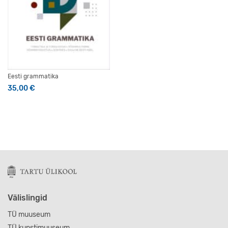
Eesti grammatika
35,00
€
Välislingid
TÜ muuseum
TÜ kunstimuuseum