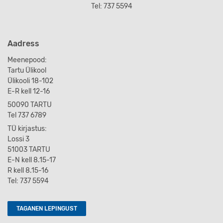
Tel: 737 5594
Aadress
Meenepood:
Tartu Ülikool
Ülikooli 18-102
E-R kell 12-16
50090 TARTU
Tel 737 6789
TÜ kirjastus:
Lossi 3
51003 TARTU
E-N kell 8.15-17
R kell 8.15-16
Tel: 737 5594
TAGANEN LEPINGUST