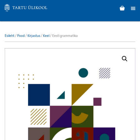
Esileht
/
Pood
/
Kirjastus
/
Keel
/ Eesti grammatika