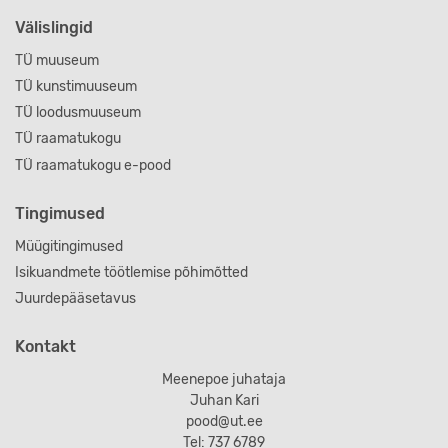
Välislingid
TÜ muuseum
TÜ kunstimuuseum
TÜ loodusmuuseum
TÜ raamatukogu
TÜ raamatukogu e-pood
Tingimused
Müügitingimused
Isikuandmete töötlemise põhimõtted
Juurdepääsetavus
Kontakt
Meenepoe juhataja
Juhan Kari
pood@ut.ee
Tel: 737 6789