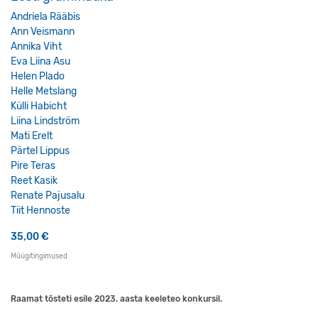
Andriela Rääbis
Ann Veismann
Annika Viht
Eva Liina Asu
Helen Plado
Helle Metslang
Külli Habicht
Liina Lindström
Mati Erelt
Pärtel Lippus
Pire Teras
Reet Kasik
Renate Pajusalu
Tiit Hennoste
35,00
€
Müügitingimused
Raamat tõsteti esile 2023. aasta keeleteo konkursil.