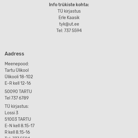
Info trükiste kohta:
TÜ kirjastus
Erle Kaasik
tyk@ut.ee
Tel: 737 5594
Aadress
Meenepood:
Tartu Ülikool
Ülikooli 18-102
E-R kell 12-16
50090 TARTU
Tel 737 6789
TÜ kirjastus:
Lossi 3
51003 TARTU
E-N kell 8.15-17
R kell 8.15-16