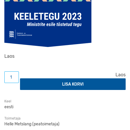
Laos
Eesti grammatika kogus
Laos
LISA KORVI
Keel
eesti
Toimetaja
Helle Metslang (peatoimetaja)