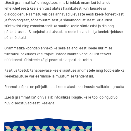
„Eesti grammatika“ on koguteos, mis kirjeldab enam kui tuhandel
leheküljel eesti keele ehitust alates häälikutest kuni lausete ja
dialoogideni. Raamatu viis osa annavad ülevaate eesti keele foneetikast
ja fonoloogiast, sõnamuutmisest ja sõnamoodustusest, kirjalikust
süntaksist ning esmakordselt ka suulise keele süntaksist ja dialoogi
põhiehitusest. Sissejuhatus tutvustab keele tasandeid ja keelekirjelduse
põhimõisteid.
Grammatika koondab ennekõike selle sajandi eesti keele uurimise
tulemusi, pakkudes kasutajale ühtede kaante vahel olulist teavet
nüüdiseesti ühiskeele kõigi peamiste aspektide kohta.
Käsitlus toetub tänapäevase keelekasutuse andmetele ning toob esile ka
keelekasutuse varieerumise ja muutumise tendentsid.
Raamatu lõpus on põhjalik eesti keele alaste uurimuste valikbibliograafia.
„Eesti grammatika“ on vajalik infoallikas kõigile, kelle töö, õpingud või
huvid seostuvad eesti keelega.