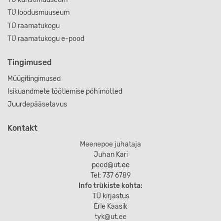
TÜ loodusmuuseum
TÜ raamatukogu
TÜ raamatukogu e-pood
Tingimused
Müügitingimused
Isikuandmete töötlemise põhimõtted
Juurdepääsetavus
Kontakt
Meenepoe juhataja
Juhan Kari
pood@ut.ee
Tel: 737 6789
Info trükiste kohta:
TÜ kirjastus
Erle Kaasik
tyk@ut.ee