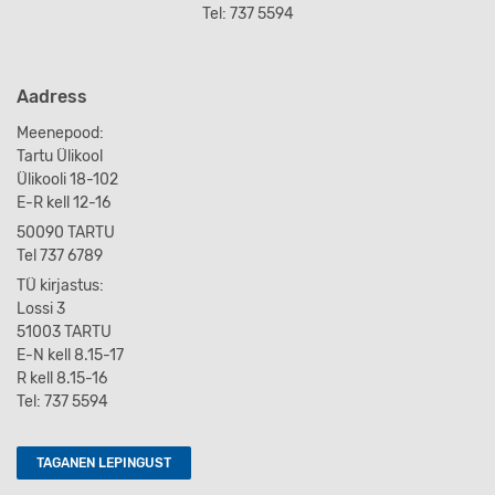
Tel: 737 5594
Aadress
Meenepood:
Tartu Ülikool
Ülikooli 18-102
E-R kell 12-16
50090 TARTU
Tel 737 6789
TÜ kirjastus:
Lossi 3
51003 TARTU
E-N kell 8.15-17
R kell 8.15-16
Tel: 737 5594
TAGANEN LEPINGUST