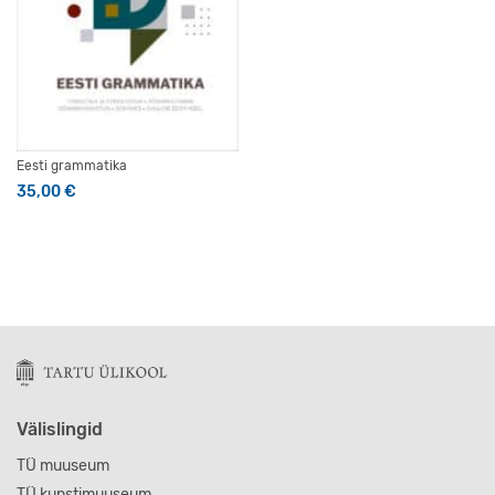
Eesti grammatika
35,00
€
Välislingid
TÜ muuseum
TÜ kunstimuuseum