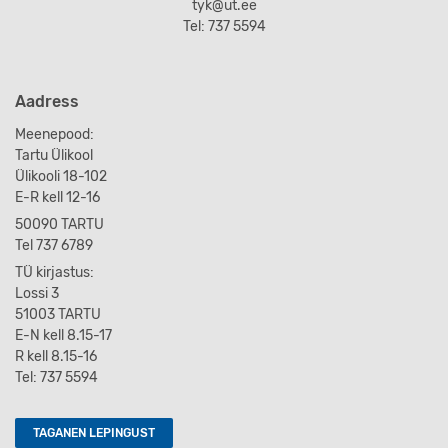
tyk@ut.ee
Tel: 737 5594
Aadress
Meenepood:
Tartu Ülikool
Ülikooli 18-102
E-R kell 12-16
50090 TARTU
Tel 737 6789
TÜ kirjastus:
Lossi 3
51003 TARTU
E-N kell 8.15-17
R kell 8.15-16
Tel: 737 5594
TAGANEN LEPINGUST