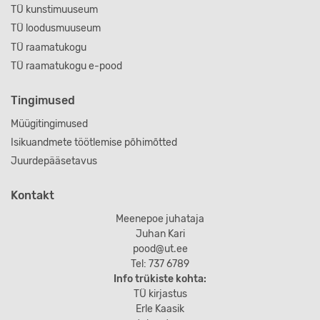
TÜ kunstimuuseum
TÜ loodusmuuseum
TÜ raamatukogu
TÜ raamatukogu e-pood
Tingimused
Müügitingimused
Isikuandmete töötlemise põhimõtted
Juurdepääsetavus
Kontakt
Meenepoe juhataja
Juhan Kari
pood@ut.ee
Tel: 737 6789
Info trükiste kohta:
TÜ kirjastus
Erle Kaasik