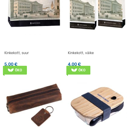
Kinkekott, suur
Kinkekott, väike
5,00
€
4,00
€
ÖKO
ÖKO