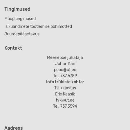
Tingimused
Müügitingimused
Isikuandmete töötlemise põhimõtted
Juurdepääsetavus
Kontakt
Meenepoe juhataja
Juhan Kari
pood@ut.ee
Tel: 737 6789
Info trükiste kohta:
TÜ kirjastus
Erle Kaasik
tyk@ut.ee
Tel: 737 5594
Aadress