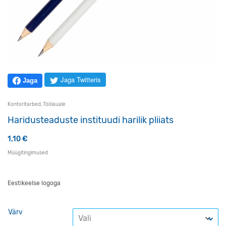
Jaga Twitteris
Jaga
Kontoritarbed
,
Töölauale
Haridusteaduste instituudi harilik pliiats
1,10
€
Müügitingimused
Eestikeelse logoga
Värv