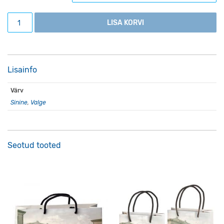
Haridusteaduste instituudi harilik pliiats kogus
LISA KORVI
Lisainfo
Värv
Sinine
,
Valge
Seotud tooted