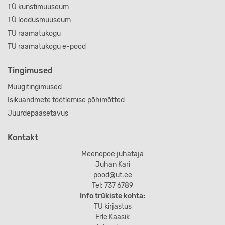
TÜ kunstimuuseum
TÜ loodusmuuseum
TÜ raamatukogu
TÜ raamatukogu e-pood
Tingimused
Müügitingimused
Isikuandmete töötlemise põhimõtted
Juurdepääsetavus
Kontakt
Meenepoe juhataja
Juhan Kari
pood@ut.ee
Tel: 737 6789
Info trükiste kohta:
TÜ kirjastus
Erle Kaasik