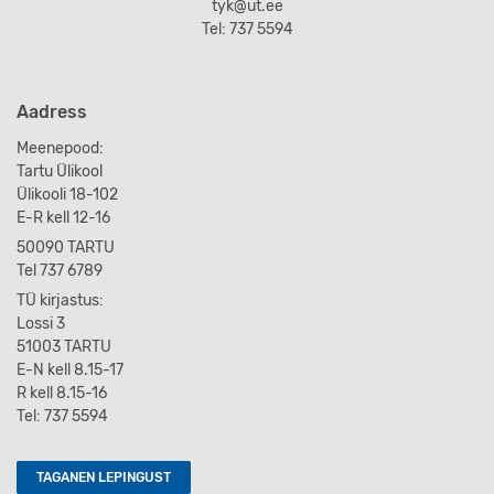
tyk@ut.ee
Tel: 737 5594
Aadress
Meenepood:
Tartu Ülikool
Ülikooli 18-102
E-R kell 12-16
50090 TARTU
Tel 737 6789
TÜ kirjastus:
Lossi 3
51003 TARTU
E-N kell 8.15-17
R kell 8.15-16
Tel: 737 5594
TAGANEN LEPINGUST