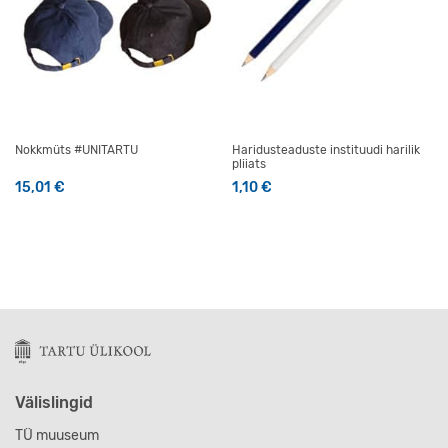
Nokkmüts #UNITARTU
Haridusteaduste instituudi harilik
pliiats
15,01
€
1,10
€
Sellel tootel on mitu varianti. Valikuid saab teha tootelehel
Sellel tootel on mitu varianti
Välislingid
TÜ muuseum