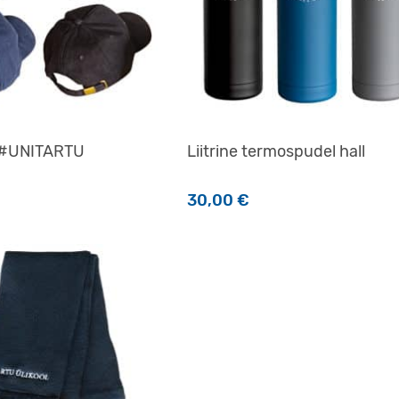
 #UNITARTU
Liitrine termospudel hall
30,00
€
 on mitu varianti. Valikuid saab teha tootelehel.