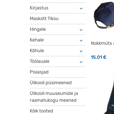
Kirjastus
Maskott Tiksu
Hingele
Kehale
Nokkmüts
Kõhule
15,01
€
Töölauale
Sellel tootel
Pisiasjad
Ülikooli püsimeened
Ülikooli muuseumide ja
raamatukogu meened
Kõik tooted