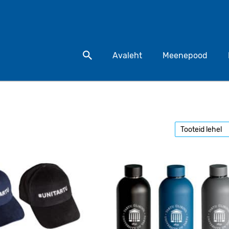
Otsi toodet
Avaleht
Meenepood