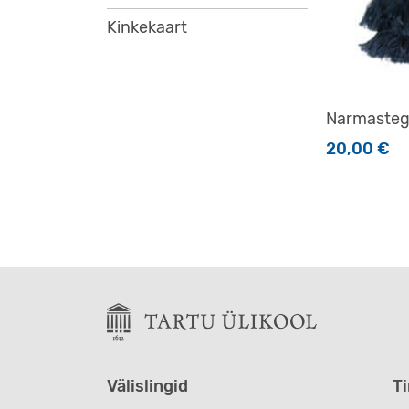
Kinkekaart
Narmastega
20,00
€
Sellel tootel
Välislingid
T