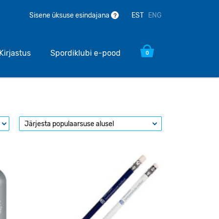
EST
ENG
Sisene üksuse esindajana
?
Kirjastus
Spordiklubi e-pood
0