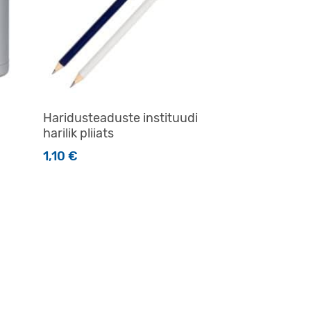
Haridusteaduste instituudi
harilik pliiats
1,10
€
Sellel tootel on mitu varianti. Valikuid saab teha toot