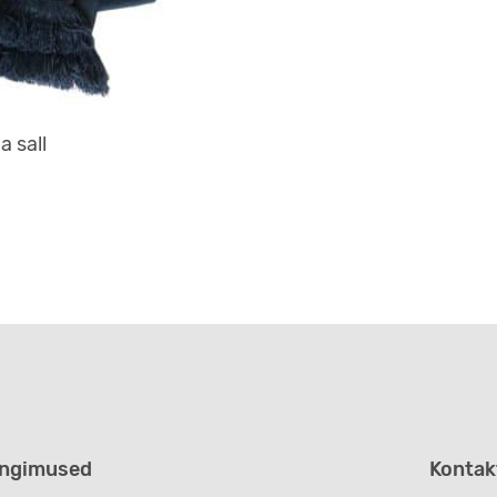
 sall
 on mitu varianti. Valikuid saab teha tootelehel.
ingimused
Kontak