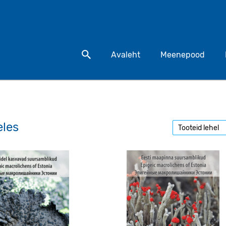
Otsi toodet
Avaleht
Meenepood
eles