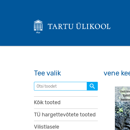
Tee valik
vene ke
Otsi toodet
Kõik tooted
TÜ hargettevõtete tooted
Vilistlasele