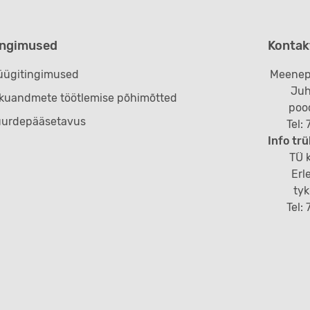
ingimused
Kontak
ügitingimused
Meenep
Juh
ikuandmete töötlemise põhimõtted
poo
uurdepääsetavus
Tel:
Info trü
TÜ k
Erl
ty
Tel: