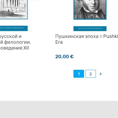
русской и
Пушкинская эпоха = Pushki
й филологии.
Era
оведение XII
20,00
€
→
1
2