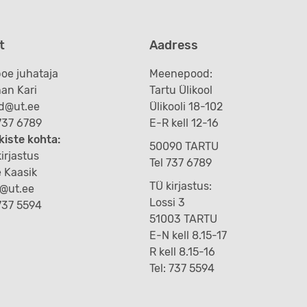
t
Aadress
oe juhataja
Meenepood:
an Kari
Tartu Ülikool
d@ut.ee
Ülikooli 18-102
 737 6789
E-R kell 12-16
kiste kohta:
50090 TARTU
irjastus
Tel 737 6789
e Kaasik
TÜ kirjastus:
k@ut.ee
Lossi 3
 737 5594
51003 TARTU
E-N kell 8.15-17
R kell 8.15-16
Tel: 737 5594