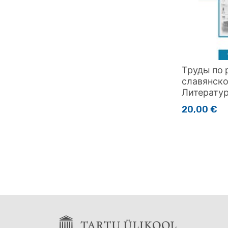
Труды по 
славянско
Литератур
20,00
€