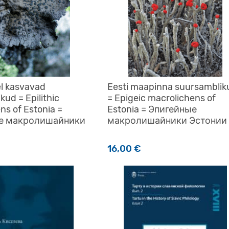
el kasvavad
Eesti maapinna suursamblik
kud = Epilithic
= Epigeic macrolichens of
ns of Estonia =
Estonia = Эпигейные
е макролишайники
макролишайники Эстонии
16,00
€