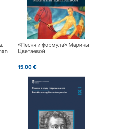
а.
«Песня и формула» Марины
tman
Цветаевой
15,00
€