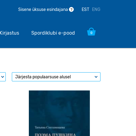
EST
ENG
Sisene üksuse esindajana
?
Kirjastus
Spordiklubi e-pood
0