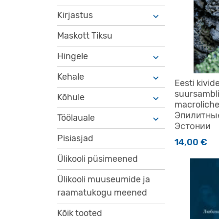
Kirjastus
Maskott Tiksu
Hingele
Kehale
Eesti kivid
suursambli
Kõhule
macroliche
Эпилитны
Töölauale
Эстонии
Pisiasjad
14,00
€
Ülikooli püsimeened
Ülikooli muuseumide ja
raamatukogu meened
Kõik tooted