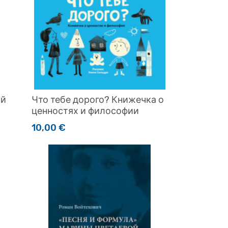
ой
Что тебе дорого? Книжечка о
ценностях и философии
10,00
€