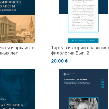
сты и архаисты.
Тарту в истории славянск
зных лет
филологии Вып. 2
20,00
€