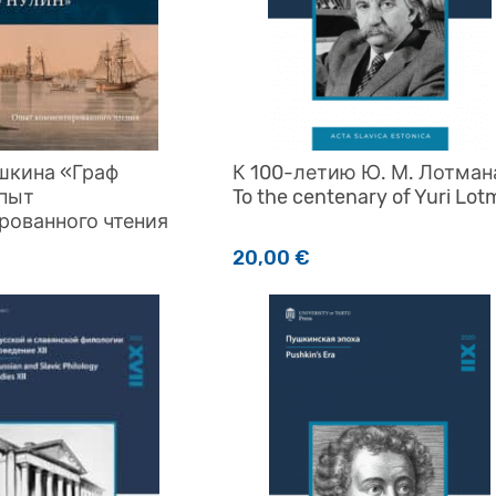
шкина «Граф
К 100-летию Ю. М. Лотман
Опыт
To the centenary of Yuri Lo
рованного чтения
20,00
€