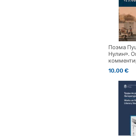
Поэма Пу
Нулин». 
комменти
10,00
€