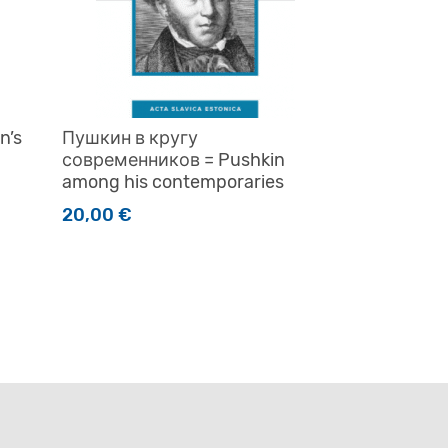
n’s
Пушкин в кругу
современников = Pushkin
among his contemporaries
20,00
€