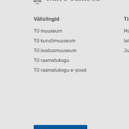
Välislingid
T
TÜ muuseum
Mü
TÜ kunstimuuseum
Is
TÜ loodusmuuseum
J
TÜ raamatukogu
TÜ raamatukogu e-pood