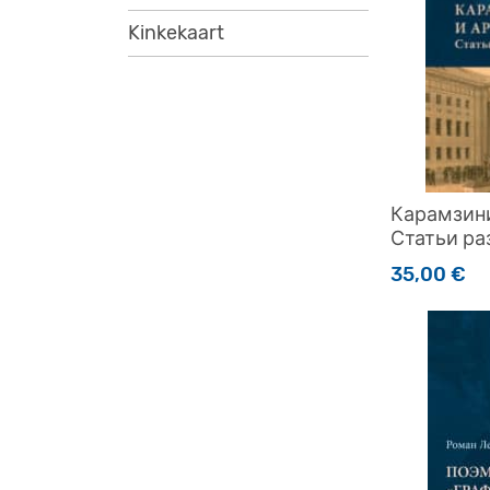
Kinkekaart
Карамзини
Статьи ра
35,00
€