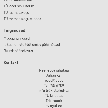
TÜ loodusmuuseum
TÜ raamatukogu
TÜ raamatukogu e-pood
Tingimused
Müügitingimused
Isikuandmete töötlemise põhimõtted
Juurdepääsetavus
Kontakt
Meenepoe juhataja
Juhan Kari
pood@ut.ee
Tel: 737 6789
Info trükiste kohta:
TÜ kirjastus
Erle Kaasik
tyk@ut.ee