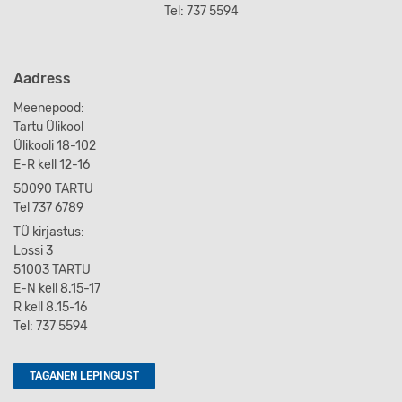
Tel: 737 5594
Aadress
Meenepood:
Tartu Ülikool
Ülikooli 18-102
E-R kell 12-16
50090 TARTU
Tel 737 6789
TÜ kirjastus:
Lossi 3
51003 TARTU
E-N kell 8.15-17
R kell 8.15-16
Tel: 737 5594
TAGANEN LEPINGUST