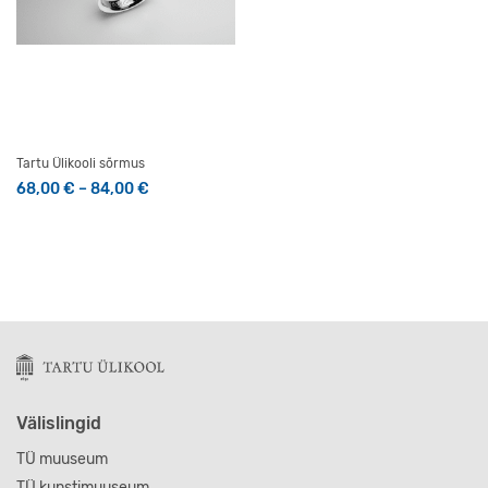
Tartu Ülikooli sõrmus
Hinnavahemik: 68,00 € kuni 84,00 €
68,00
€
–
84,00
€
Sellel tootel on mitu varianti. Valikuid saab teha tootelehel
Välislingid
TÜ muuseum
TÜ kunstimuuseum