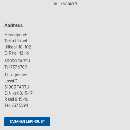
Tel: 737 5594
Aadress
Meenepood:
Tartu Ülikool
Ülikooli 18-102
E-R kell 12-16
50090 TARTU
Tel 737 6789
TÜ kirjastus:
Lossi 3
51003 TARTU
E-N kell 8.15-17
R kell 8.15-16
Tel: 737 5594
TAGANEN LEPINGUST