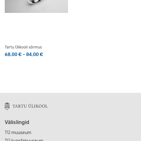
Tartu Ülikooli sõrmus
Hinnavahemik: 68,00 € kuni 84,00 €
68,00
€
–
84,00
€
Sellel tootel on mitu varianti. Valikuid saab teha tootelehel
Välislingid
TÜ muuseum
TÜ kunstimuuseum