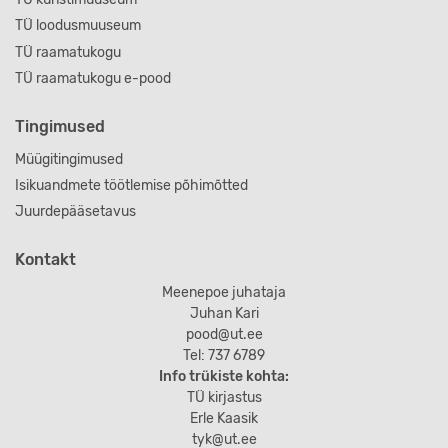
TÜ loodusmuuseum
TÜ raamatukogu
TÜ raamatukogu e-pood
Tingimused
Müügitingimused
Isikuandmete töötlemise põhimõtted
Juurdepääsetavus
Kontakt
Meenepoe juhataja
Juhan Kari
pood@ut.ee
Tel: 737 6789
Info trükiste kohta:
TÜ kirjastus
Erle Kaasik
tyk@ut.ee