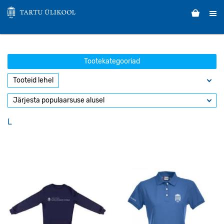
Tootekategooriad
L