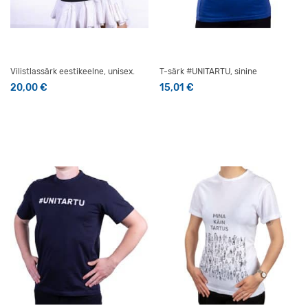
Vilistlassärk eestikeelne, unisex.
T-särk #UNITARTU, sinine
20,00
€
15,01
€
Sellel tootel on mitu varianti. Valikuid saab teha tootelehel
Sellel tootel on mitu varianti