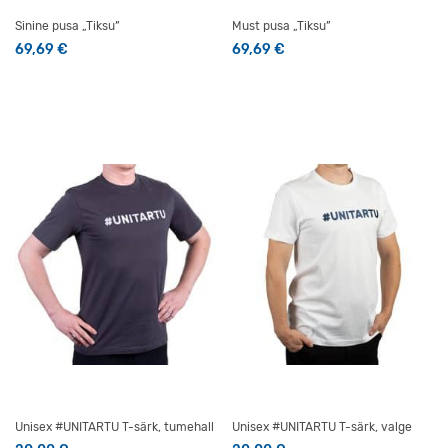
Sinine pusa „Tiksu”
Must pusa „Tiksu”
69,69
€
69,69
€
Sellel tootel on mitu varianti. Valikuid saab teha tootelehel
Sellel tootel on mitu varianti
Unisex #UNITARTU T-särk, tumehall
Unisex #UNITARTU T-särk, valge