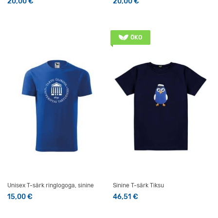
20,00
€
20,00
€
Sellel tootel on mitu varianti. Valikuid saab teha tootelehel
Sellel tootel on mitu varianti
ÖKO
Unisex T-särk ringlogoga, sinine
Sinine T-särk Tiksu
15,00
€
46,51
€
Sellel tootel on mitu varianti. Valikuid saab teha tootelehel
Sellel tootel on mitu varianti