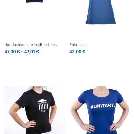
Haridusteaduste instituudi pusa
Polo, sinine
Hinnavahemik: 47,00 € kuni 47,01 €
47,00
€
–
47,01
€
42,00
€
Sellel tootel on mitu varianti. Valikuid saab teha tootelehel
Sellel tootel on mitu varianti