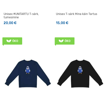
Unisex #UNITARTU T-särk,
Unisex T-särk Mina käin Tartus
tumesinine
20,00
€
15,00
€
Sellel tootel on mitu varianti. Valikuid saab teha tootelehel
Sellel tootel on mitu varianti
ÖKO
ÖKO