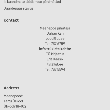
Isikuandmete töötlemise põhimõtted
Juurdepääsetavus
Kontakt
Meenepoe juhataja
Juhan Kari
pood@ut.ee
Tel: 737 6789
Info trükiste kohta:
TÜ kirjastus
Erle Kaasik
tyk@ut.ee
Tel: 737 5594
Aadress
Meenepood:
Tartu Ülikool
Ülikooli 18-102